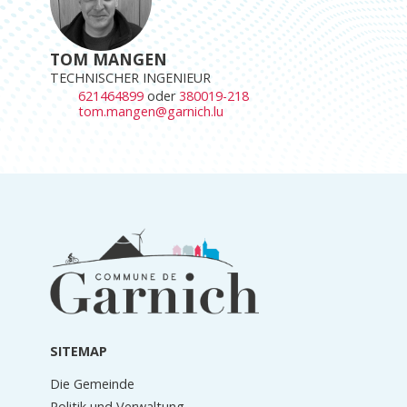
TOM MANGEN
TECHNISCHER INGENIEUR
621464899
oder
380019-218
tom.mangen@garnich.lu
Informationen
in
der
Fußzeile
SITEMAP
Die Gemeinde
Politik und Verwaltung