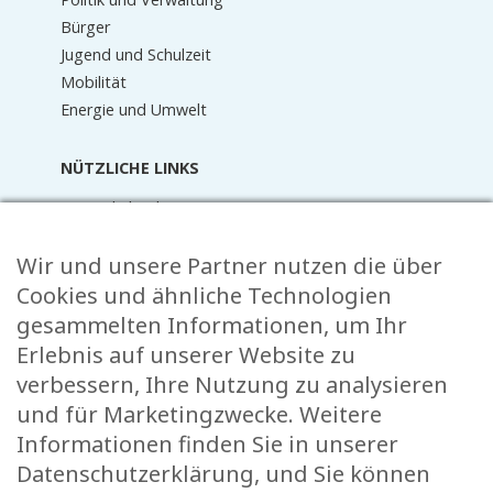
Bürger
Jugend und Schulzeit
Mobilität
Energie und Umwelt
NÜTZLICHE LINKS
Terminkalender
Aktuelles
Wir und unsere Partner nutzen die über
Mediathek
Raider Online
Cookies und ähnliche Technologien
Formulare
gesammelten Informationen, um Ihr
FAQ
Erlebnis auf unserer Website zu
Kontakt
verbessern, Ihre Nutzung zu analysieren
und für Marketingzwecke. Weitere
KONTAKT
Informationen finden Sie in unserer
Rue de l’École 15,
Datenschutzerklärung, und Sie können
, L-8353 Garnich