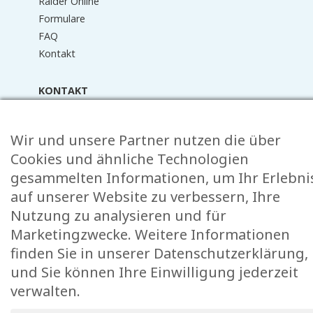
Raider Online
Formulare
FAQ
Kontakt
KONTAKT
Rue de l’École 15,
, L-8353 Garnich
Wir und unsere Partner nutzen die über
38 00 19 1
Cookies und ähnliche Technologien
info@garnich.lu
gesammelten Informationen, um Ihr Erlebni
Facebook
Instagram
auf unserer Website zu verbessern, Ihre
Nutzung zu analysieren und für
Impressum
Marketingzwecke. Weitere Informationen
Alle Rechte der Vervielfältigung und Verbreitung
finden Sie in unserer Datenschutzerklärung,
vorbehalten © 2026 Garnich
Webs
und Sie können Ihre Einwilligung jederzeit
erstel
Impressum
Cookies
verwalten.
von