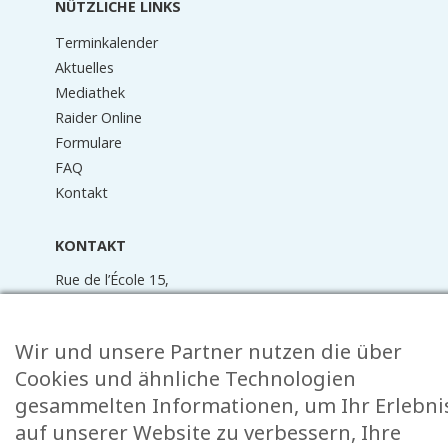
NÜTZLICHE LINKS
Terminkalender
Aktuelles
Mediathek
Raider Online
Formulare
FAQ
Kontakt
KONTAKT
Rue de l’École 15,
, L-8353 Garnich
38 00 19 1
Wir und unsere Partner nutzen die über
info@garnich.lu
Cookies und ähnliche Technologien
Facebook
Instagram
gesammelten Informationen, um Ihr Erlebni
auf unserer Website zu verbessern, Ihre
Impressum