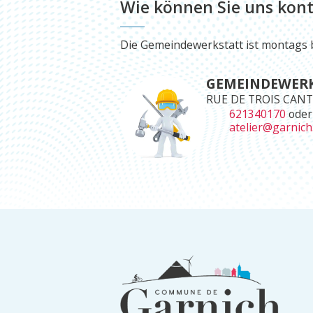
Wie können Sie uns kont
Die Gemeindewerkstatt ist montags bi
GEMEINDEWER
RUE DE TROIS CANT
621340170
ode
atelier@garnich
Informationen
in
der