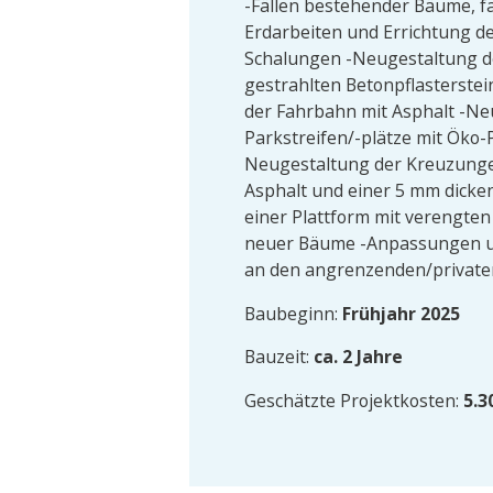
-Fällen bestehender Bäume, fal
Erdarbeiten und Errichtung de
Schalungen -Neugestaltung 
gestrahlten Betonpflasterste
der Fahrbahn mit Asphalt -Ne
Parkstreifen/-plätze mit Öko-P
Neugestaltung der Kreuzunge
Asphalt und einer 5 mm dicken
einer Plattform mit verengte
neuer Bäume -Anpassungen 
an den angrenzenden/private
Baubeginn:
Frühjahr 2025
Bauzeit:
ca. 2 Jahre
Geschätzte Projektkosten:
5.3