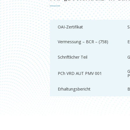
OAI-Zertifikat
S
Vermessung – BCR – (758)
E
Schriftlicher Teil
G
G
PCh VRD AUT PMV 001
P
Erhaltungsbericht
B