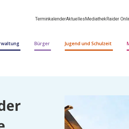
Terminkalender
Aktuelles
Mediathek
Raider Onli
erwaltung
Bürger
Jugend und Schulzeit
M
der
e