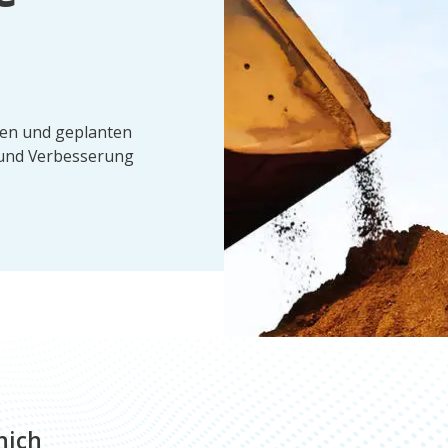
den und geplanten
g und Verbesserung
nich