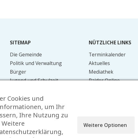
SITEMAP
NÜTZLICHE LINKS
Die Gemeinde
Terminkalender
Politik und Verwaltung
Aktuelles
Bürger
Mediathek
Jugend und Schulzeit
Raider Online
Mobilität
Formulare
er Cookies und
Energie und Umwelt
FAQ
nformationen, um Ihr
Kontakt
essern, Ihre Nutzung zu
 Weitere
Weitere Optionen
Datenschutzerklärung,