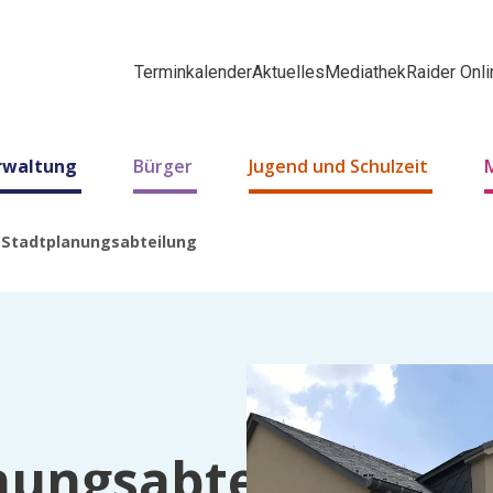
Terminkalender
Aktuelles
Mediathek
Raider Onli
erwaltung
Bürger
Jugend und Schulzeit
 Stadtplanungsabteilung
nungsabteilung