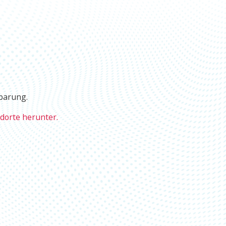
barung.
dorte herunter.