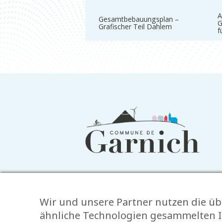
A
Gesamtbebauungsplan –
G
Grafischer Teil Dahlem
f
Informationen
in
der
Fußzeile
Wir und unsere Partner nutzen die üb
ähnliche Technologien gesammelten I