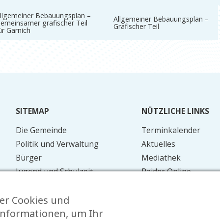
llgemeiner Bebauungsplan –
Allgemeiner Bebauungsplan –
emeinsamer grafischer Teil
Grafischer Teil
ür Garnich
SITEMAP
NÜTZLICHE LINKS
Die Gemeinde
Terminkalender
Politik und Verwaltung
Aktuelles
Bürger
Mediathek
Jugend und Schulzeit
Raider Online
Mobilität
Formulare
er Cookies und
Energie und Umwelt
FAQ
nformationen, um Ihr
Kontakt