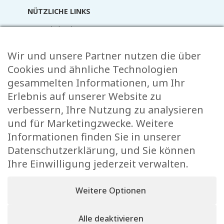
NÜTZLICHE LINKS
Terminkalender
Aktuelles
Wir und unsere Partner nutzen die über
Mediathek
Raider Online
Cookies und ähnliche Technologien
Formulare
gesammelten Informationen, um Ihr
FAQ
Erlebnis auf unserer Website zu
Kontakt
verbessern, Ihre Nutzung zu analysieren
und für Marketingzwecke. Weitere
KONTAKT
Informationen finden Sie in unserer
Rue de l’École 15,
Datenschutzerklärung, und Sie können
, L-8353 Garnich
Ihre Einwilligung jederzeit verwalten.
38 00 19 1
info@garnich.lu
Weitere Optionen
Facebook
Instagram
Alle deaktivieren