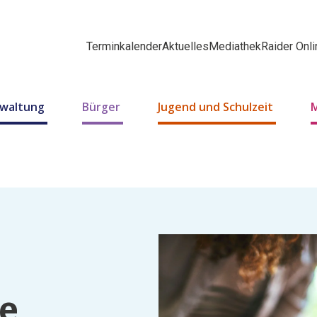
Terminkalender
Aktuelles
Mediathek
Raider Onli
rwaltung
Bürger
Jugend und Schulzeit
M
e