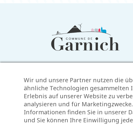
Informationen
in
der
Fußzeile
Wir und unsere Partner nutzen die üb
ähnliche Technologien gesammelten I
Erlebnis auf unserer Website zu verb
analysieren und für Marketingzwecke.
Informationen finden Sie in unserer 
Impressum
und Sie können Ihre Einwilligung jede
Alle Rechte der Vervielfältigung und
Impressum
Cookies