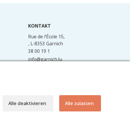
KONTAKT
Rue de l’École 15,
, L-8353 Garnich
38 00 19 1
info@garnich.lu
Facebook
Instagram
Alle deaktivieren
Alle zulassen
Website