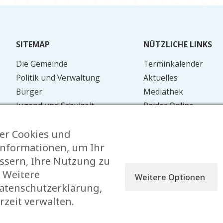
SITEMAP
NÜTZLICHE LINKS
Die Gemeinde
Terminkalender
Politik und Verwaltung
Aktuelles
Bürger
Mediathek
Jugend und Schulzeit
Raider Online
Mobilität
Formulare
er Cookies und
Energie und Umwelt
FAQ
nformationen, um Ihr
Kontakt
essern, Ihre Nutzung zu
 Weitere
Weitere Optionen
Datenschutzerklärung,
rzeit verwalten.
 Verbreitung vorbehalten © 2026 Garnich