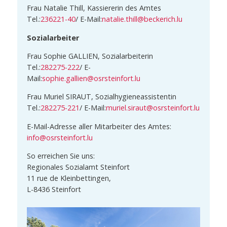
Frau Natalie Thill, Kassiererin des Amtes
Tel.:
236221-40
/ E-Mail:
natalie.thill@beckerich.lu
Sozialarbeiter
Frau Sophie GALLIEN, Sozialarbeiterin
Tel.:
282275-222
/ E-
Mail:
sophie.gallien@osrsteinfort.lu
Frau Muriel SIRAUT, Sozialhygieneassistentin
Tel.:
282275-221
/ E-Mail:
muriel.siraut@osrsteinfort.lu
E-Mail-Adresse aller Mitarbeiter des Amtes:
info@osrsteinfort.lu
So erreichen Sie uns:
Regionales Sozialamt Steinfort
11 rue de Kleinbettingen,
L-8436 Steinfort