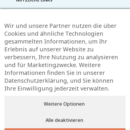
Terminkalender
Aktuelles
Wir und unsere Partner nutzen die über
Mediathek
Raider Online
Cookies und ähnliche Technologien
Formulare
gesammelten Informationen, um Ihr
FAQ
Erlebnis auf unserer Website zu
Kontakt
verbessern, Ihre Nutzung zu analysieren
und für Marketingzwecke. Weitere
KONTAKT
Informationen finden Sie in unserer
Rue de l’École 15,
Datenschutzerklärung, und Sie können
, L-8353 Garnich
Ihre Einwilligung jederzeit verwalten.
38 00 19 1
info@garnich.lu
Weitere Optionen
Facebook
Instagram
Alle deaktivieren
Impressum