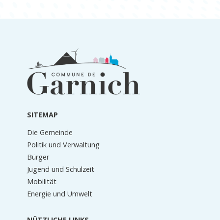
Informationen
in
der
Fußzeile
SITEMAP
Die Gemeinde
Politik und Verwaltung
Bürger
Jugend und Schulzeit
Mobilität
Energie und Umwelt
NÜTZLICHE LINKS