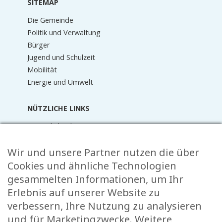
SITEMAP
Die Gemeinde
Politik und Verwaltung
Bürger
Jugend und Schulzeit
Mobilität
Energie und Umwelt
NÜTZLICHE LINKS
Terminkalender
Aktuelles
Wir und unsere Partner nutzen die über
Mediathek
Raider Online
Cookies und ähnliche Technologien
Formulare
gesammelten Informationen, um Ihr
FAQ
Erlebnis auf unserer Website zu
Kontakt
verbessern, Ihre Nutzung zu analysieren
und für Marketingzwecke. Weitere