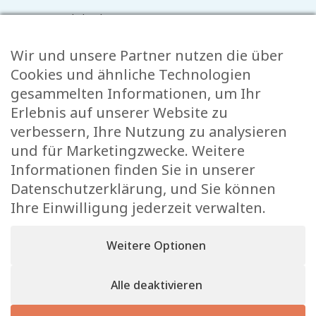
Terminkalender
Aktuelles
Wir und unsere Partner nutzen die über
Mediathek
Raider Online
Cookies und ähnliche Technologien
Formulare
gesammelten Informationen, um Ihr
FAQ
Erlebnis auf unserer Website zu
Kontakt
verbessern, Ihre Nutzung zu analysieren
und für Marketingzwecke. Weitere
KONTAKT
Informationen finden Sie in unserer
Rue de l’École 15,
Datenschutzerklärung, und Sie können
, L-8353 Garnich
Ihre Einwilligung jederzeit verwalten.
38 00 19 1
info@garnich.lu
Weitere Optionen
Facebook
Instagram
Alle deaktivieren
Impressum
Alle Rechte der Vervielfältigung und Verbreitung