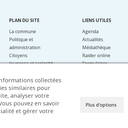
PLAN DU SITE
LIENS UTILES
La commune
Agenda
Politique et
Actualités
administration
Médiathèque
Citoyens
Raider online
Jeunesse et scolarité
Formulaires
Mobilité
Faq
informations collectées
Energie et
Contact
ies similaires pour
environnement
ite, analyser votre
. Vous pouvez en savoir
Plus d'options
alité et gérer votre
fusion réservés © 2026 Garnich