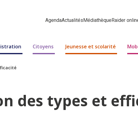
Agenda
Actualités
Médiathèque
Raider onlin
istration
Citoyens
Jeunesse et scolarité
Mobi
ficacité
 des types et effi