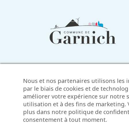
Informations
du
pied
de
page
Nous et nos partenaires utilisons les 
par le biais de cookies et de technolog
améliorer votre expérience sur notre s
utilisation et à des fins de marketing
plus dans notre politique de confidenti
Mentions
consentement à tout moment.
Tous droits de reproduction et de dif
légales