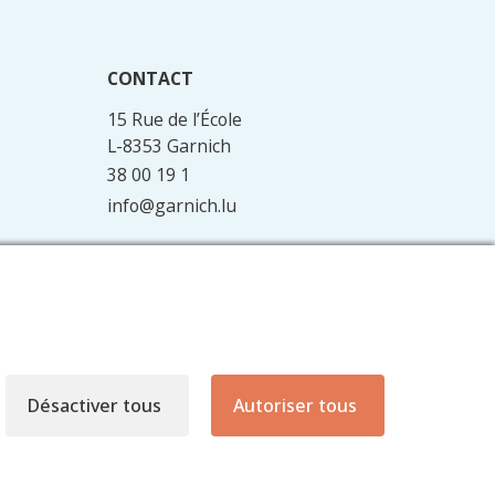
CONTACT
15 Rue de l’École
L-8353 Garnich
38 00 19 1
info@garnich.lu
Facebook
Instagram
Désactiver tous
Autoriser tous
Site