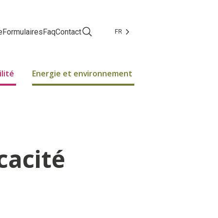
e
Formulaires
Faq
Contact
FR
Facebook
Instagram
lité
Energie et environnement
cacité