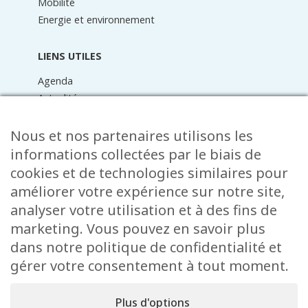
Mobilité
Energie et environnement
LIENS UTILES
Agenda
Actualités
Médiathèque
Raider online
Nous et nos partenaires utilisons les
Formulaires
informations collectées par le biais de
Faq
cookies et de technologies similaires pour
Contact
améliorer votre expérience sur notre site,
analyser votre utilisation et à des fins de
CONTACT
marketing. Vous pouvez en savoir plus
15 Rue de l’École
dans notre politique de confidentialité et
L-8353 Garnich
gérer votre consentement à tout moment.
38 00 19 1
info@garnich.lu
Plus d'options