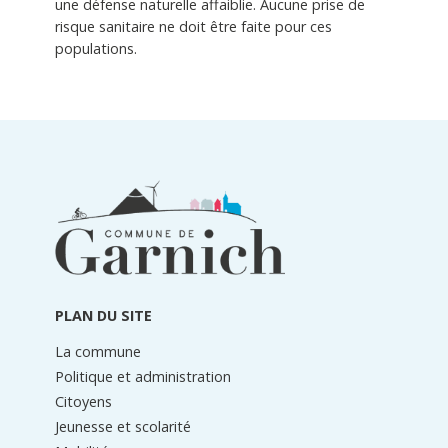
une défense naturelle affaiblie. Aucune prise de
risque sanitaire ne doit être faite pour ces
populations.
Informations
du
pied
de
page
PLAN DU SITE
La commune
Politique et administration
Citoyens
Jeunesse et scolarité